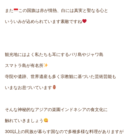
また
この国旗は赤が情熱、白には真実と聖なる心と
いういみが込められています素敵ですね
観光地にはよく私たちも耳にするバリ島やジャワ島
スマトラ島が有名所
寺院や遺跡、世界遺産も多く宗教観に基づいた芸術芸能も
いまなお息づいています
そんな神秘的なアジアの楽園インドネシアの食文化に
触れていきましょう
300以上の民族が暮らす国なので多種多様な料理がありますが