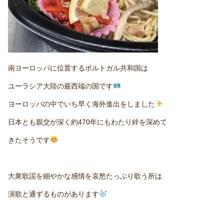
南ヨーロッパに位置するポルトガル共和国は
ユーラシア大陸の最西端の国です
ヨーロッパの中でいち早く海外進出をしました
日本とも親交が深く約470年にもわたり絆を深めて
きたそうです
大衆歌謡を細やかな感情を哀愁たっぷり歌う所は
演歌と通ずるものがあります